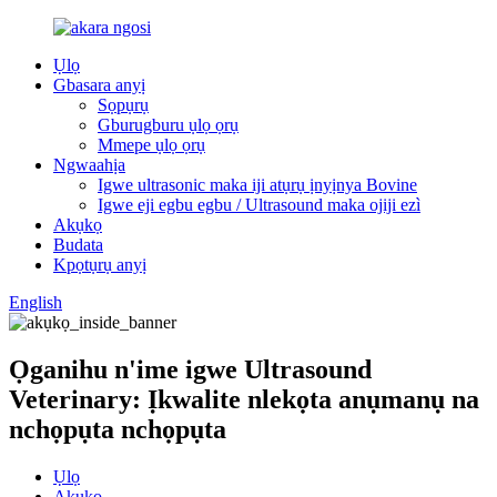
Ụlọ
Gbasara anyị
Sọpụrụ
Gburugburu ụlọ ọrụ
Mmepe ụlọ ọrụ
Ngwaahịa
Igwe ultrasonic maka iji atụrụ ịnyịnya Bovine
Igwe eji egbu egbu / Ultrasound maka ojiji ezì
Akụkọ
Budata
Kpọtụrụ anyị
English
Ọganihu n'ime igwe Ultrasound
Veterinary: Ịkwalite nlekọta anụmanụ na
nchọpụta nchọpụta
Ụlọ
Akụkọ