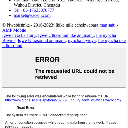
Wuhou District, Chengdu
Tel:+86-17635378777
market@eaceni.com
© Nwebiisinka - 2010-2023: Ikike niile echekwabara.
map saịtị
-
AMP Mobile
igwe nyocha atụrụ
,
Igwe Ultrasound nke anụmanụ
,
Ihe nyocha
Bovine
,
Igwe Ultrasound anụmanụ
,
nyocha inyinya
,
Ihe nyocha nke
Ultrasound
,