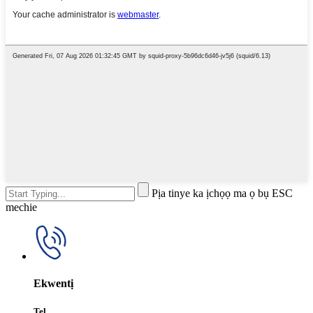
Pịa tinye ka ịchọọ ma ọ bụ ESC
mechie
Ekwentị
Tel