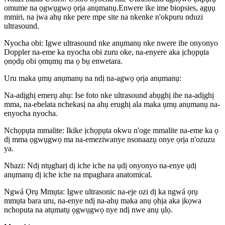
omume na ọgwụgwọ ọrịa anụmanụ.Enwere ike ime biopsies, agụụ
mmiri, na ịwa ahụ nke pere mpe site na nkenke n'okpuru nduzi
ultrasound.
Nyocha obi: Igwe ultrasound nke anụmanụ nke nwere ihe onyonyo
Doppler na-eme ka nyocha obi zuru oke, na-enyere aka ịchọpụta
ọnọdụ obi ọmụmụ ma ọ bụ enwetara.
Uru maka ụmụ anụmanụ na ndị na-agwọ ọrịa anụmanụ:
Na-adịghị emerụ ahụ: Ise foto nke ultrasound abụghị ihe na-adịghị
mma, na-ebelata nchekasị na ahụ erughị ala maka ụmụ anụmanụ na-
enyocha nyocha.
Nchọpụta mmalite: Ikike ịchọpụta okwu n'oge mmalite na-eme ka ọ
dị mma ọgwụgwọ ma na-emeziwanye nsonaazụ onye ọrịa n'ozuzu
ya.
Nhazi: Ndị ntụgharị dị iche iche na ụdị onyonyo na-enye ụdị
anụmanụ dị iche iche na mpaghara anatomical.
Ngwá Ọrụ Mmụta: Igwe ultrasonic na-eje ozi dị ka ngwá ọrụ
mmụta bara uru, na-enye ndị na-ahụ maka anụ ọhịa aka ịkọwa
nchoputa na atụmatụ ọgwụgwọ nye ndị nwe anụ ụlọ.