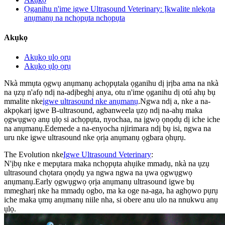
Ọganihu n'ime igwe Ultrasound Veterinary: Ịkwalite nlekọta
anụmanụ na nchọpụta nchọpụta
Akụkọ
Akụkọ ụlọ ọrụ
Akụkọ ụlọ ọrụ
Nkà mmụta ọgwụ anụmanụ achọpụtala ọganihu dị ịrịba ama na nkà
na ụzụ n'afọ ndị na-adịbeghị anya, otu n'ime ọganihu dị otú ahụ bụ
mmalite nke
igwe ultrasound nke anụmanụ
.Ngwa ndị a, nke a na-
akpọkarị igwe B-ultrasound, agbanweela ụzọ ndị na-ahụ maka
ọgwụgwọ anụ ụlọ si achọpụta, nyochaa, na ịgwọ ọnọdụ dị iche iche
na anụmanụ.Edemede a na-enyocha njirimara ndị bụ isi, ngwa na
uru nke igwe ultrasound nke ọrịa anụmanụ ọgbara ọhụrụ.
The Evolution nke
Igwe Ultrasound Veterinary
:
N'ịbụ nke e mepụtara maka nchọpụta ahụike mmadụ, nkà na ụzụ
ultrasound chọtara ọnọdụ ya ngwa ngwa na ụwa ọgwụgwọ
anụmanụ.Early ọgwụgwọ ọrịa anụmanụ ultrasound igwe bụ
mmegharị nke ha mmadụ ogbo, ma ka oge na-aga, ha aghọwo pụrụ
iche maka ụmụ anụmanụ niile nha, si obere anu ulo na nnukwu anụ
ụlọ.