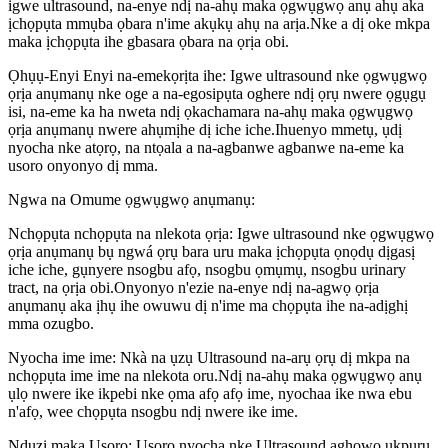
igwe ultrasound, na-enye ndị na-ahụ maka ọgwụgwọ anụ ahụ aka
ịchọpụta mmụba ọbara n'ime akụkụ ahụ na arịa.Nke a dị oke mkpa
maka ịchọpụta ihe gbasara ọbara na ọrịa obi.
Ọhụụ-Enyi Enyi na-emekọrịta ihe: Igwe ultrasound nke ọgwụgwọ
ọrịa anụmanụ nke oge a na-egosipụta oghere ndị ọrụ nwere ọgụgụ
isi, na-eme ka ha nweta ndị ọkachamara na-ahụ maka ọgwụgwọ
ọrịa anụmanụ nwere ahụmịhe dị iche iche.Ihuenyo mmetụ, ụdị
nyocha nke atọrọ, na ntọala a na-agbanwe agbanwe na-eme ka
usoro onyonyo dị mma.
Ngwa na Omume ọgwụgwọ anụmanụ:
Nchọpụta nchọpụta na nlekota ọrịa: Igwe ultrasound nke ọgwụgwọ
ọrịa anụmanụ bụ ngwá ọrụ bara uru maka ịchọpụta ọnọdụ dịgasị
iche iche, gụnyere nsogbu afọ, nsogbu ọmụmụ, nsogbu urinary
tract, na ọrịa obi.Onyonyo n'ezie na-enye ndị na-agwọ ọrịa
anụmanụ aka ịhụ ihe owuwu dị n'ime ma chọpụta ihe na-adịghị
mma ozugbo.
Nyocha ime ime: Nkà na ụzụ Ultrasound na-arụ ọrụ dị mkpa na
nchọpụta ime ime na nlekota oru.Ndị na-ahụ maka ọgwụgwọ anụ
ụlọ nwere ike ikpebi nke ọma afọ afọ ime, nyochaa ike nwa ebu
n'afọ, wee chọpụta nsogbu ndị nwere ike ime.
Nduzi maka Usoro: Usoro nyocha nke Ultrasound aghọwo ụkpụrụ